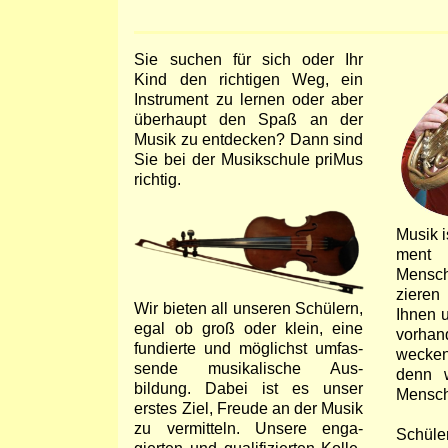
Sie suchen für sich oder Ihr
Kind den richtigen Weg, ein
Instru­ment zu lernen oder aber
über­haupt den Spaß an der
Musik zu ent­decken? Dann sind
Sie bei der Musik­schule priMus
richtig.
Musik i
ment
Mensc
zieren
Wir bieten all unse­ren Schülern,
Ihnen 
egal ob groß oder klein, eine
vorha
fun­dierte und mög­lichst um­fas­
wecke
sende musi­kalische Aus­
denn w
bildung. Dabei ist es unser
Mensch 
erstes Ziel, Freude an der Musik
zu vermit­teln. Un­sere enga­
Schüle