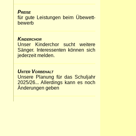
Preise
für gu­te Leistun­gen beim Übe­wett­
be­werb
Kinderchor
Unser Kinder­chor sucht wei­te­re
Sän­ger. Inter­es­sen­ten kön­nen sich
je­der­zeit melden.
Unter Vorbehalt
Unsere Planung für das
Schul­jahr
2025/26... Al­ler­dings kann es noch
Än­de­run­gen geben